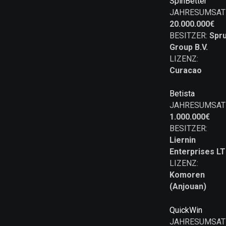
SpinBetter
JAHRESUMSAT
20.000.000€
BESITZER:
Spru
Group B.V.
LIZENZ:
Curacao
Betista
JAHRESUMSAT
1.000.000€
BESITZER:
Liernin
Enterprises L
LIZENZ:
Komoren
(Anjouan)
QuickWin
JAHRESUMSAT