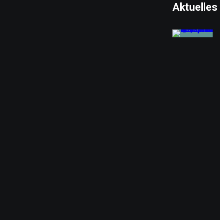
Aktuelles