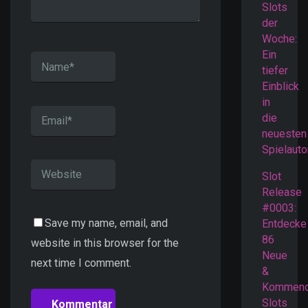
Slots
der
Woche:
Ein
tiefer
Einblick
in
die
neuesten
Spielaut
Slot
Release
#0003:
Save my name, email, and
Entdecke
86
website in this browser for the
Neue
next time I comment.
&
Kommen
Slots