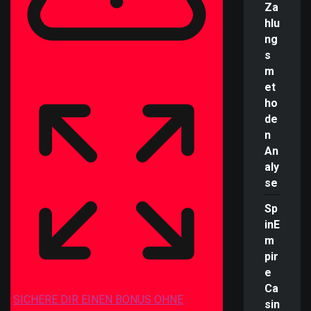
Za
hlu
ng
s
m
et
ho
de
n
An
aly
se
Sp
inE
m
pir
e
Ca
SICHERE DIR EINEN BONUS OHNE
sin