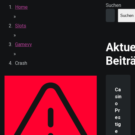
Suchen
Home
Suchen
»
Slots
»
Aktue
Gamevy
»
Beitr
Crash
Ca
sin
o
Pr
es
tig
e