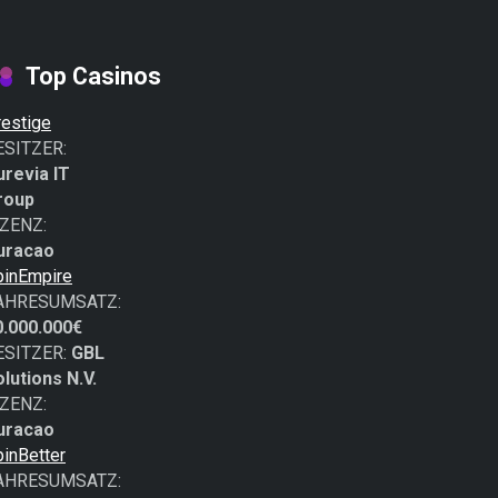
Top Casinos
restige
ESITZER:
urevia IT
roup
IZENZ:
uracao
pinEmpire
AHRESUMSATZ:
0.000.000€
ESITZER:
GBL
lutions N.V.
IZENZ:
uracao
inBetter
AHRESUMSATZ: