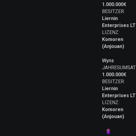
1.000.000€
BESITZER:
Liernin
Enterprises L
LIZENZ:
Komoren
(Anjouan)
Wyns
JAHRESUMSAT
1.000.000€
BESITZER:
Liernin
Enterprises L
LIZENZ:
Komoren
(Anjouan)