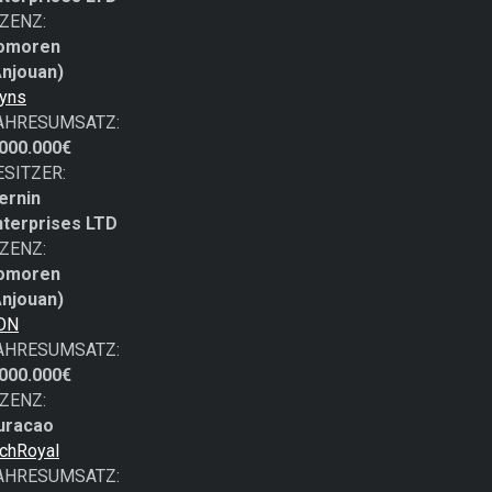
IZENZ:
omoren
Anjouan)
yns
AHRESUMSATZ:
.000.000€
ESITZER:
ernin
nterprises LTD
IZENZ:
omoren
Anjouan)
ON
AHRESUMSATZ:
.000.000€
IZENZ:
uracao
ichRoyal
AHRESUMSATZ: