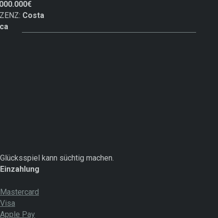
.000.000€
IZENZ:
Costa
ica
Glücksspiel kann süchtig machen.
Einzahlung
Mastercard
Visa
Apple Pay