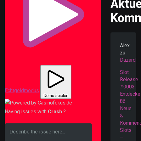
Aktue
Komm
Alex
zu
Dazard
Slot
Release
#0003:
Echtgeldmodus
Entdecke
Demo spielen
86
Neue
Having issues with
Crash
?
&
Kommen
Slots
–