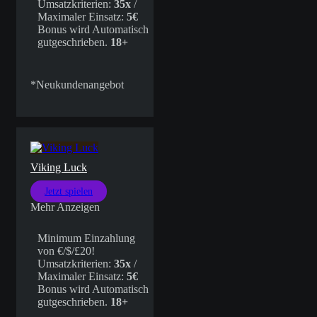
Umsatzkriterien:
35x
/
Maximaler Einsatz:
5€
Bonus wird Automatisch
gutgeschrieben.
18+
*Neukundenangebot
Viking Luck
Jetzt spielen
Mehr Anzeigen
Minimum Einzahlung
von €/$/£20!
Umsatzkriterien:
35x
/
Maximaler Einsatz:
5€
Bonus wird Automatisch
gutgeschrieben.
18+