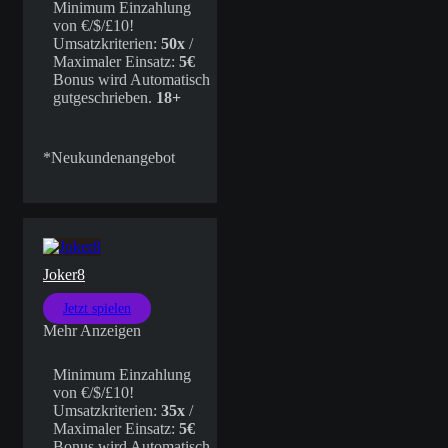
Minimum Einzahlung
von €/$/£10!
Umsatzkriterien:
50x
/
Maximaler Einsatz:
5€
Bonus wird Automatisch
gutgeschrieben.
18+
*Neukundenangebot
Joker8
Jetzt spielen
Mehr Anzeigen
Minimum Einzahlung
von €/$/£10!
Umsatzkriterien:
35x
/
Maximaler Einsatz:
5€
Bonus wird Automatisch