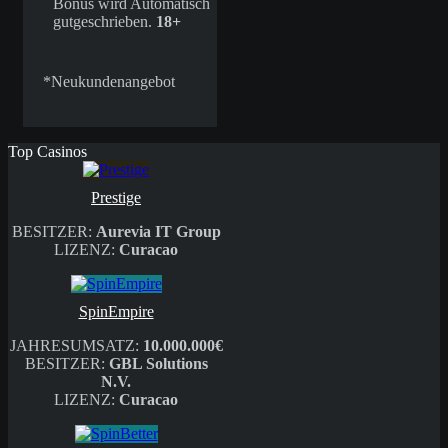
Bonus wird Automatisch
gutgeschrieben.
18+
*Neukundenangebot
Top Casinos
Prestige
BESITZER:
Aurevia IT Group
LIZENZ:
Curacao
SpinEmpire
JAHRESUMSATZ:
10.000.000€
BESITZER:
GBL Solutions
N.V.
LIZENZ:
Curacao