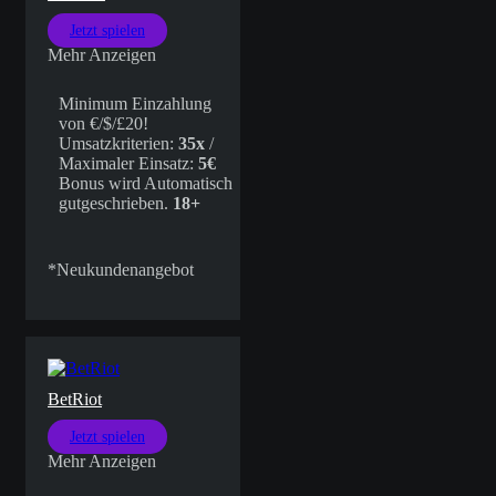
Jetzt spielen
Mehr Anzeigen
Minimum Einzahlung
von €/$/£20!
Umsatzkriterien:
35x
/
Maximaler Einsatz:
5€
Bonus wird Automatisch
gutgeschrieben.
18+
*Neukundenangebot
BetRiot
Jetzt spielen
Mehr Anzeigen