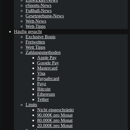
Entwickler-News
eSports-News
Fußball-News
Gesetzgebung-News
Wett-News
Wett-Tipps
Häufig gesucht
Exclusive Bonis
Freiwetten
Wett Tipps
Zahlungsmethoden
Apple Pay
Google Pay
Mastercard
Visa
Paysafecard
Payz
Bitcoin
Ethereum
Tether
Limits
Nicht eingeschränkt
90.000€ pro Monat
80.000€ pro Monat
20.000€ pro Monat