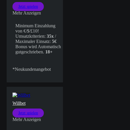
Jetzt spielen
Mehr Anzeigen
Minimum Einzahlung
von €/$/£10!
Umsatzkriterien:
35x
/
Maximaler Einsatz:
5€
Bonus wird Automatisch
gutgeschrieben.
18+
*Neukundenangebot
Willbet
Jetzt spielen
Mehr Anzeigen