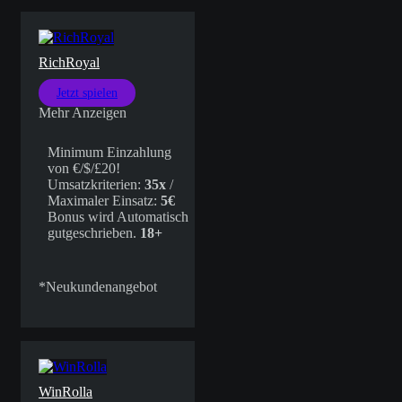
RichRoyal
Jetzt spielen
Mehr Anzeigen
Minimum Einzahlung
von €/$/£20!
Umsatzkriterien:
35x
/
Maximaler Einsatz:
5€
Bonus wird Automatisch
gutgeschrieben.
18+
*Neukundenangebot
WinRolla