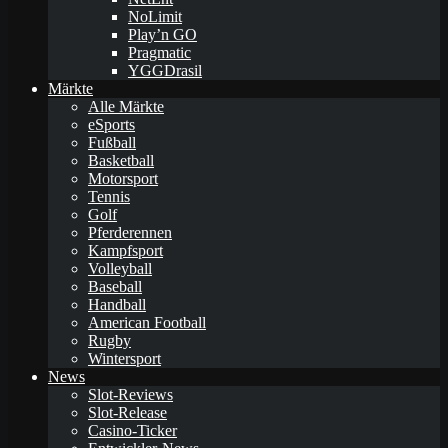
NoLimit
Play’n GO
Pragmatic
YGGDrasil
Märkte
Alle Märkte
eSports
Fußball
Basketball
Motorsport
Tennis
Golf
Pferderennen
Kampfsport
Volleyball
Baseball
Handball
American Football
Rugby
Wintersport
News
Slot-Reviews
Slot-Release
Casino-Ticker