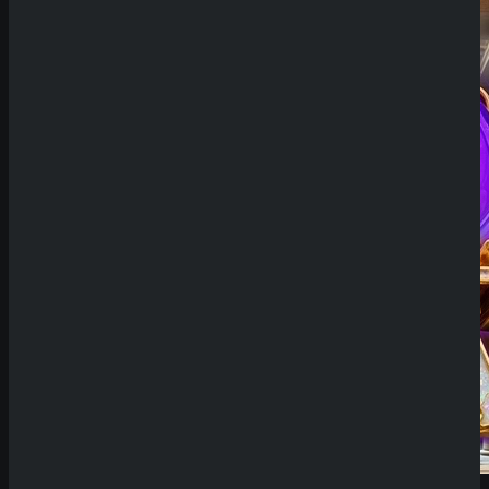
Demo spielen