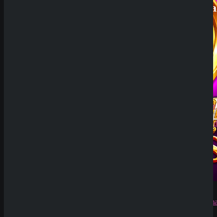
Kommenta
Alex
zu
Dazard
Slot
Release
#0003:
Entdecke
86 Neue
&
Kommende
Slots –
slotlounge.
zu
Die
Top 8
Slots der
Woche:
Ein tiefer
Einblick
in die
Demo spielen
neuesten
Spielautom
Ultra Coins