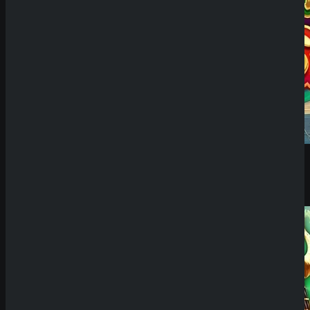
Demo spielen
Triple Fu Lu Shou
Red Rake Gaming