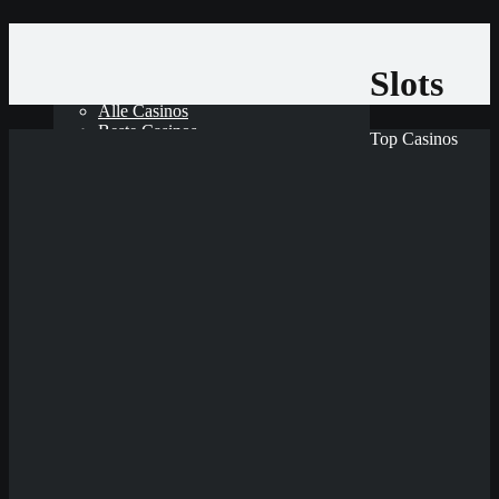
Startseite
Slots
Casinos
Alle Casinos
Beste Casinos
Top Casinos
Neue Casinos
Krypto Casinos
Bonis
Alle Bonis
Neue Bonis
Boni ohne Einzahlung
Einzahlungsbonus
Exclusive Bonus
Cashback
Freiwetten
Slots
Neue Slots
Alle Entwickler
Beliebte Entwickler
Gamomat
Merkur
Microgaming
NetEnt