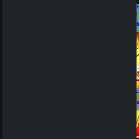
Aktuelles
Demo spielen
Big Size Fishin‘ 2
Red Rake Gaming
SLOT RELEASE
Woche 24: Big Bass
Boxing Bonus
Round| 10x
Multiplikator!
2. August 2025
Gator Hunters Slot
Review – Der wilde
Sumpf ruft!
31. Juli 2025
Waves of Poseidon
🌊⚓ | Max Win! |
Riesiger Slot-Gewin
🎰
28. Juli 2025