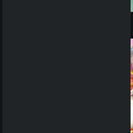
Demo spielen
Lobster Splash
Red Rake Gaming