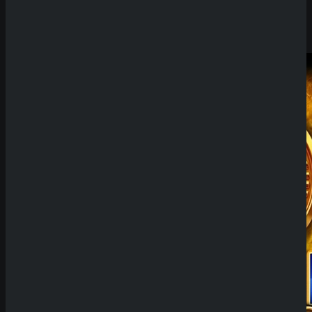
Myth of Ra
Red Rake Gaming