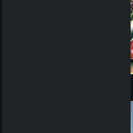
Demo spielen
Guardians of Luxor 4
Red Rake Gaming