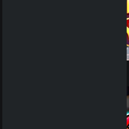
Demo spielen
Wealthy Coins
Red Rake Gaming