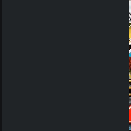
QuickWin
Wyns
JAHRESUMSATZ:
JAHRES
1.000.000€
1.000.00
BESITZER:
BESITZE
Liernin
Liernin
Enterprises
Enterpri
LTD
LTD
LIZENZ:
LIZENZ:
Komoren
Komore
(Anjouan)
(Anjoua