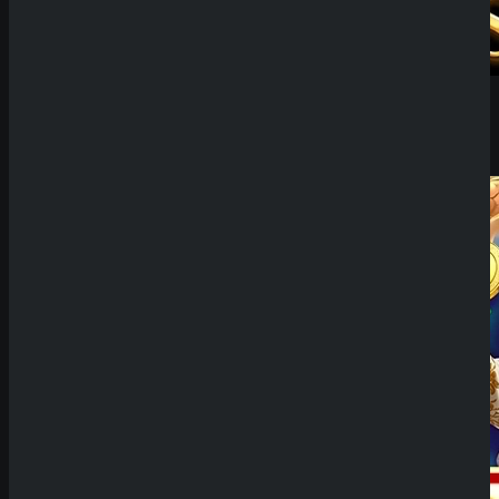
Demo spielen
Super Coins
Red Rake Gaming