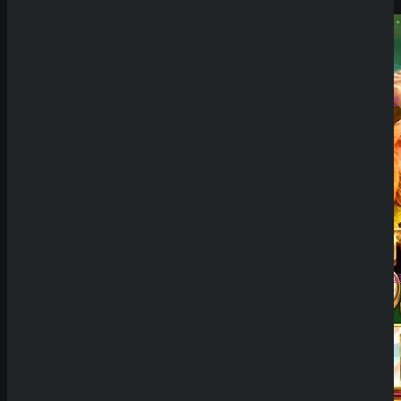
Slot
Red Rake Gaming
Release
#0003:
Entdecke
86 Neue
&
Kommende
Slots –
demo-
slots.de
zu
Die Top 8
Slots der
Woche:
Ein tiefer
Einblick
in die
neuesten
Spielautom
Slot
Release
#0003:
Entdecke
86 Neue
&