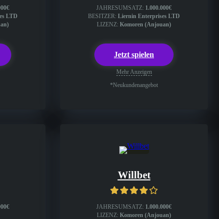
000€
JAHRESUMSATZ:
1.000.000€
ses LTD
BESITZER:
Liernin Enterprises LTD
an)
LIZENZ:
Komoren (Anjouan)
Jetzt spielen
Mehr Anzeigen
*Neukundenangebot
Willbet
000€
JAHRESUMSATZ:
1.000.000€
LIZENZ:
Komoren (Anjouan)