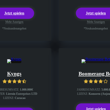
Jetzt spielen
Jetzt spielen
Mehr Anzeigen
Mehr Anzeigen
*Neukundenangebot
*Neukundenangebot
Kyngs
Boomerang B
HRESUMSATZ:
1.000.000€
JAHRESUMSATZ:
5.000.
ZER:
Liernin Enterprises LTD
LIZENZ:
Komoren (Anjou
LIZENZ:
Curacao
Jetzt spielen