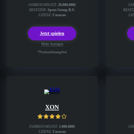
JAHRESUMSATZ:
20.000.000€
JA
BESITZER:
Sprut Group B.V.
BESIT
LIZENZ:
Curacao
LI
Jetzt spielen
Mehr Anzeigen
*Neukundenangebot
XON
JAHRESUMSATZ:
1.000.000€
JA
LIZENZ:
Curacao