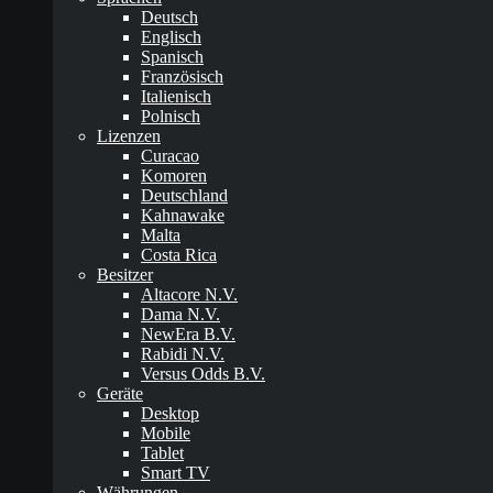
Deutsch
Englisch
Spanisch
Französisch
Italienisch
Polnisch
Lizenzen
Curacao
Komoren
Deutschland
Kahnawake
Malta
Costa Rica
Besitzer
Altacore N.V.
Dama N.V.
NewEra B.V.
Rabidi N.V.
Versus Odds B.V.
Geräte
Desktop
Mobile
Tablet
Smart TV
Währungen