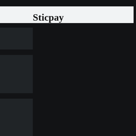
Sticpay