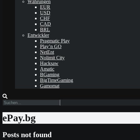
Währungen
EUR
USD
CHF
CAD
BRL
Entwickler
Pragmatic Play
Play’n GO
NetEnt
Nolimit City
Hacksaw
Amatic
BGaming
BigTimeGaming
Gamomat
ePay.bg
Posts not found