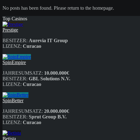
No posts has been found. Please return to the homepage.
Top Casinos
Prestige
BESITZER:
Aurevia IT Group
LIZENZ:
Curacao
SpinEmpire
JAHRESUMSATZ:
10.000.000€
BESITZER:
GBL Solutions N.V.
LIZENZ:
Curacao
SpinBetter
JAHRESUMSATZ:
20.000.000€
BESITZER:
Sprut Group B.V.
LIZENZ:
Curacao
Betista