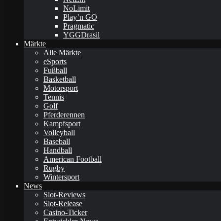
NoLimit
Play’n GO
Pragmatic
YGGDrasil
Märkte
Alle Märkte
eSports
Fußball
Basketball
Motorsport
Tennis
Golf
Pferderennen
Kampfsport
Volleyball
Baseball
Handball
American Football
Rugby
Wintersport
News
Slot-Reviews
Slot-Release
Casino-Ticker