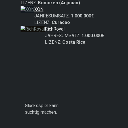
LIZENZ:
Komoren (Anjouan)
XON
JAHRESUMSATZ:
1.000.000€
LIZENZ:
Curacao
RichRoyal
JAHRESUMSATZ:
1.000.000€
LIZENZ:
Costa Rica
Glücksspiel kann
süchtig machen.