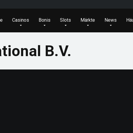
te
Casinos
Bonis
Slots
Märkte
News
Häu
tional B.V.