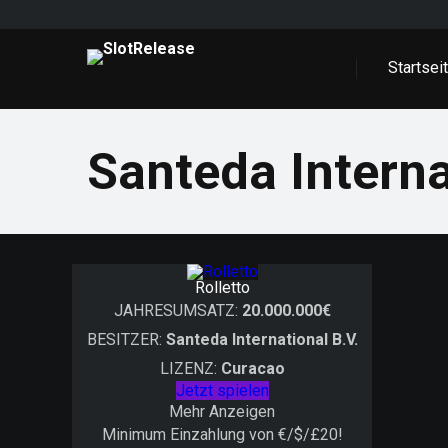
Startsei
Santeda Interna
Rolletto
JAHRESUMSATZ:
20.000.000€
BESITZER:
Santeda International B.V.
LIZENZ:
Curacao
Jetzt spielen
Mehr Anzeigen
Minimum Einzahlung von €/$/£20!