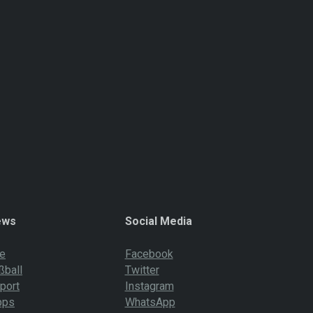
ews
Social Media
le
Facebook
ßball
Twitter
port
Instagram
pps
WhatsApp