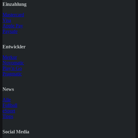
Einzahlung
Mastercard
Visa
Apple Pay
Paysafe
Entwickler
Merkur
Novomatic
Play'n Go
Pragmatic
News
Alle
Fußball
eSport
Tipps
Social Media