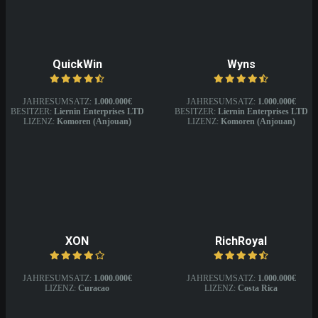
QuickWin
Wyns
JAHRESUMSATZ:
1.000.000€
JAHRESUMSATZ:
1.000.000€
BESITZER:
Liernin Enterprises LTD
BESITZER:
Liernin Enterprises LTD
LIZENZ:
Komoren (Anjouan)
LIZENZ:
Komoren (Anjouan)
XON
RichRoyal
JAHRESUMSATZ:
1.000.000€
JAHRESUMSATZ:
1.000.000€
LIZENZ:
Curacao
LIZENZ:
Costa Rica