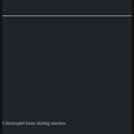
Glücksspiel kann süchtig machen.