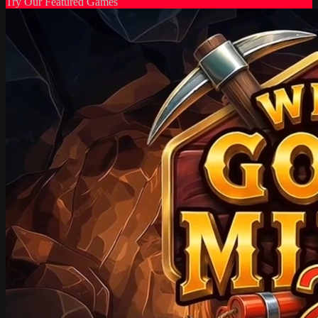
Try Our Featured Games