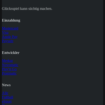
Glücksspiel kann süchtig machen.
Einzahlung
Mastercard
Visa
Apple Pay
Paysafe
Entwickler
Merkur
Novomatic
Play'n Go
Pragmatic
News
Alle
Fußball
eSport