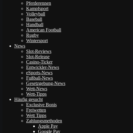
Pferderennen
Kampfsport
Volleyball
Baseball
Handball
American Football
Rugby
Wintersport
News
Slot-Reviews
Slot-Release
Casino-Ticker
Entwickler-News
eSports-News
Fußball-News
Gesetzgebung-News
Wett-News
Wett-Tipps
Häufig gesucht
Exclusive Bonis
Freiwetten
Wett Tipps
Zahlungsmethoden
Apple Pay
Google Pay