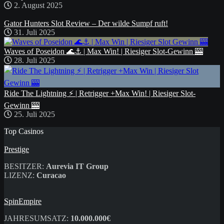
2. August 2025
Gator Hunters Slot Review – Der wilde Sumpf ruft!
31. Juli 2025
Waves of Poseidon 🌊⚓ | Max Win! | Riesiger Slot-Gewinn 🎰
28. Juli 2025
Ride The Lightning ⚡ | Retrigger +Max Win! | Riesiger Slot-
Gewinn 🎰
25. Juli 2025
Top Casinos
Prestige
BESITZER:
Aurevia IT Group
LIZENZ:
Curacao
SpinEmpire
JAHRESUMSATZ:
10.000.000€