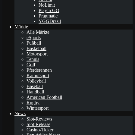
NoLimit
Play’n GO
Pragmatic
YGGDrasil
Märkte
Alle Märkte
eSports
Fußball
Basketball
Motorsport
Tennis
Golf
Pferderennen
Kampfsport
Volleyball
Baseball
Handball
American Football
Rugby
Wintersport
News
Slot-Reviews
Slot-Release
Casino-Ticker