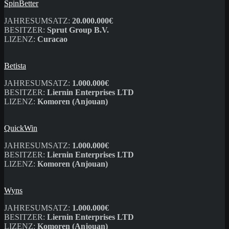
SpinBetter
JAHRESUMSATZ:
20.000.000€
BESITZER:
Sprut Group B.V.
LIZENZ:
Curacao
Betista
JAHRESUMSATZ:
1.000.000€
BESITZER:
Liernin Enterprises LTD
LIZENZ:
Komoren (Anjouan)
QuickWin
JAHRESUMSATZ:
1.000.000€
BESITZER:
Liernin Enterprises LTD
LIZENZ:
Komoren (Anjouan)
Wyns
JAHRESUMSATZ:
1.000.000€
BESITZER:
Liernin Enterprises LTD
LIZENZ:
Komoren (Anjouan)