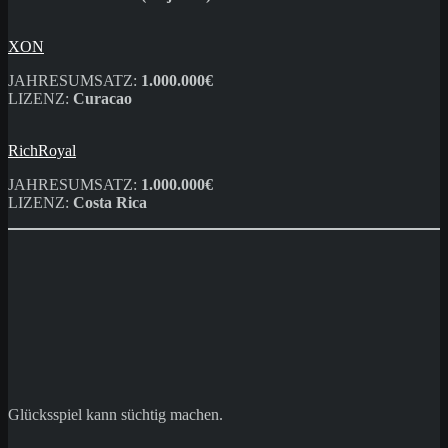
XON
JAHRESUMSATZ:
1.000.000€
LIZENZ:
Curacao
RichRoyal
JAHRESUMSATZ:
1.000.000€
LIZENZ:
Costa Rica
Glücksspiel kann süchtig machen.