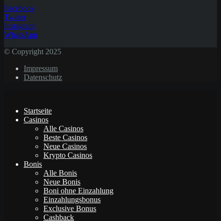
Facebook
Twitter
Instagram
WhatsApp
© Copyright 2025
Impressum
Datenschutz
Startseite
Casinos
Alle Casinos
Beste Casinos
Neue Casinos
Krypto Casinos
Bonis
Alle Bonis
Neue Bonis
Boni ohne Einzahlung
Einzahlungsbonus
Exclusive Bonus
Cashback