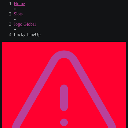
Home
»
Slots
»
Jogo Global
»
Lucky LineUp