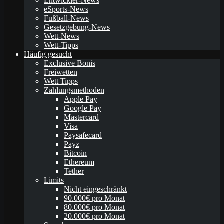
Entwickler-News
eSports-News
Fußball-News
Gesetzgebung-News
Wett-News
Wett-Tipps
Häufig gesucht
Exclusive Bonis
Freiwetten
Wett Tipps
Zahlungsmethoden
Apple Pay
Google Pay
Mastercard
Visa
Paysafecard
Payz
Bitcoin
Ethereum
Tether
Limits
Nicht eingeschränkt
90.000€ pro Monat
80.000€ pro Monat
20.000€ pro Monat