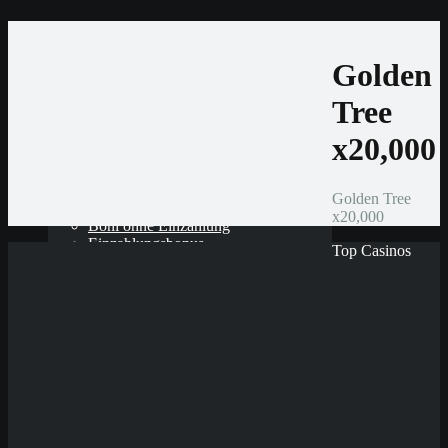
Startseite
Golden
Casinos
Alle Casinos
Tree
Beste Casinos
Neue Casinos
x20,000
Krypto Casinos
Bonis
Alle Bonis
Golden Tree
Neue Bonis
x20,000
Boni ohne Einzahlung
Einzahlungsbonus
Top Casinos
Exclusive Bonus
Cashback
Freiwetten
Slots
Neue Slots
Alle Entwickler
Beliebte Entwickler
Gamomat
Merkur
Microgaming
NetEnt