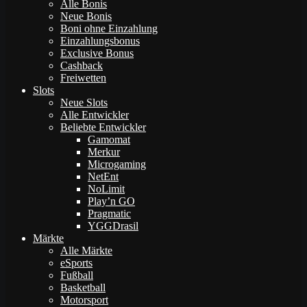
Alle Bonis
Neue Bonis
Boni ohne Einzahlung
Einzahlungsbonus
Exclusive Bonus
Cashback
Freiwetten
Slots
Neue Slots
Alle Entwickler
Beliebte Entwickler
Gamomat
Merkur
Microgaming
NetEnt
NoLimit
Play’n GO
Pragmatic
YGGDrasil
Märkte
Alle Märkte
eSports
Fußball
Basketball
Motorsport