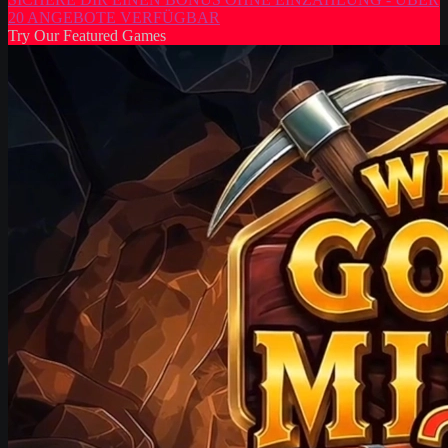
20 ANGEBOTE VERFÜGBAR
Try Our Featured Games