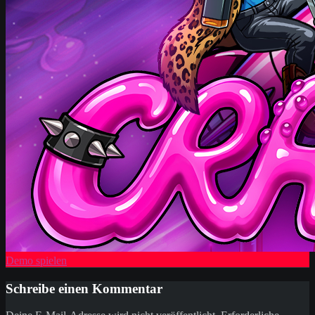
Demo spielen
Schreibe einen Kommentar