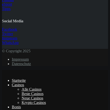
eSport
Tipps
Social Media
Facebook
Twitter
Instagram
WhatsApp
© Copyright 2025
Impressum
Datenschutz
Startseite
Casinos
Alle Casinos
Beste Casinos
Neue Casinos
Krypto Casinos
Bonis