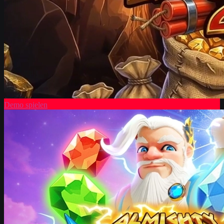
Demo spielen