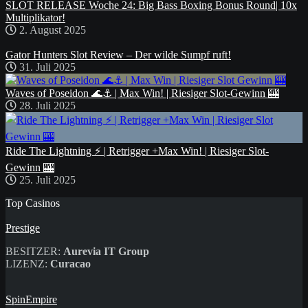
SLOT RELEASE Woche 24: Big Bass Boxing Bonus Round| 10x
Multiplikator!
2. August 2025
Gator Hunters Slot Review – Der wilde Sumpf ruft!
31. Juli 2025
Waves of Poseidon 🌊⚓ | Max Win! | Riesiger Slot-Gewinn 🎰
28. Juli 2025
Ride The Lightning ⚡ | Retrigger +Max Win! | Riesiger Slot-
Gewinn 🎰
25. Juli 2025
Top Casinos
Prestige
BESITZER:
Aurevia IT Group
LIZENZ:
Curacao
SpinEmpire