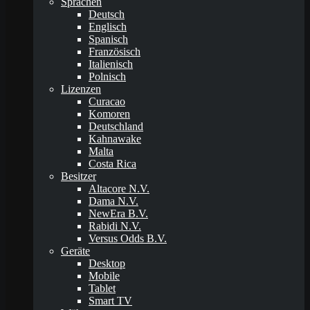
Sprachen
Deutsch
Englisch
Spanisch
Französisch
Italienisch
Polnisch
Lizenzen
Curacao
Komoren
Deutschland
Kahnawake
Malta
Costa Rica
Besitzer
Altacore N.V.
Dama N.V.
NewEra B.V.
Rabidi N.V.
Versus Odds B.V.
Geräte
Desktop
Mobile
Tablet
Smart TV