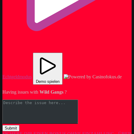
Echtgeldmodus
Demo spielen
Having issues with
Wild Gangs
?
Submit
SICHERE DIR EINEN BONUS OHNE EINZAHLUNG - ÜBER