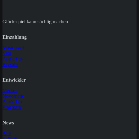
Glücksspiel kann süchtig machen.
Einzahlung
Mastercard
Visa
Apple Pay
Paysafe
Entwickler
Merkur
Novomatic
Play'n Go
Pragmatic
News
Alle
Fußball