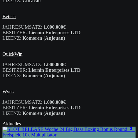
LIZENZ:
Curacao
Betista
JAHRESUMSATZ:
1.000.000€
BESITZER:
Liernin Enterprises LTD
LIZENZ:
Komoren (Anjouan)
QuickWin
JAHRESUMSATZ:
1.000.000€
BESITZER:
Liernin Enterprises LTD
LIZENZ:
Komoren (Anjouan)
Wyns
JAHRESUMSATZ:
1.000.000€
BESITZER:
Liernin Enterprises LTD
LIZENZ:
Komoren (Anjouan)
Aktuelles