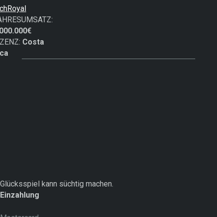
ichRoyal
AHRESUMSATZ:
.000.000€
IZENZ:
Costa
ica
Glücksspiel kann süchtig machen.
Einzahlung