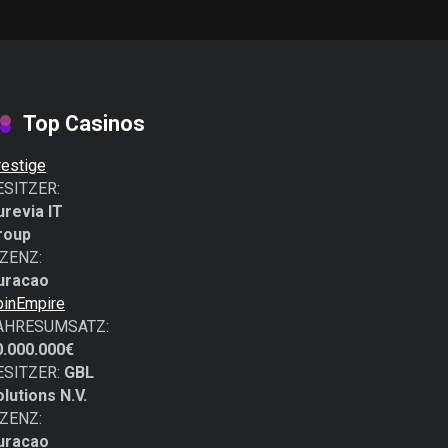
Top Casinos
restige
ESITZER:
urevia IT
roup
IZENZ:
uracao
pinEmpire
AHRESUMSATZ:
0.000.000€
ESITZER:
GBL
lutions N.V.
IZENZ:
uracao