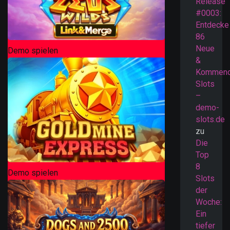
Release
#0003:
Entdecke
86
Neue
Demo spielen
&
Kommen
Slots
–
demo-
slots.de
zu
Die
Top
8
Demo spielen
Slots
der
Woche:
Ein
tiefer