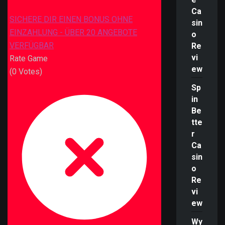
Ca
SICHERE DIR EINEN BONUS OHNE
sin
EINZAHLUNG - ÜBER 20 ANGEBOTE
o
VERFÜGBAR
Re
vi
Rate Game
ew
(
0
Votes)
Sp
in
Be
tte
r
Ca
sin
o
Re
vi
ew
Wy