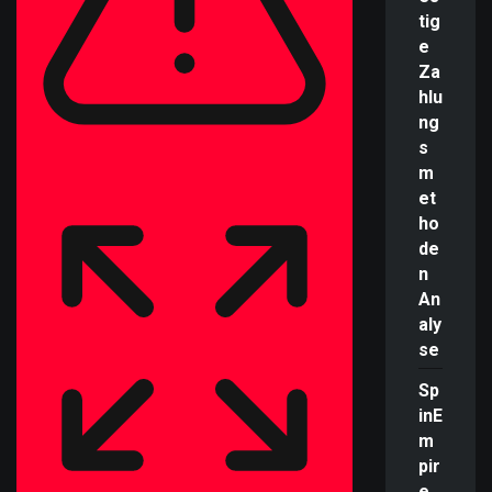
tig
e
Za
hlu
ng
s
m
et
ho
de
n
An
aly
se
Sp
inE
m
pir
e