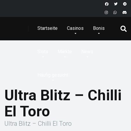
Startseite
Casinos
Bonis
Slots
Märkte
News
Häufig gesucht
Ultra Blitz – Chilli
El Toro
Ultra Blitz – Chilli El Toro