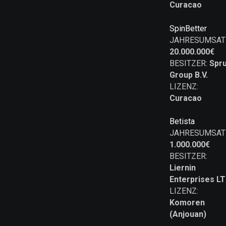
Curacao
SpinBetter
JAHRESUMSAT
20.000.000€
BESITZER:
Spru
Group B.V.
LIZENZ:
Curacao
Betista
JAHRESUMSAT
1.000.000€
BESITZER:
Liernin
Enterprises L
LIZENZ:
Komoren
(Anjouan)