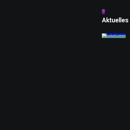
Aktuelles