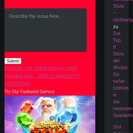
Slots
–
slotloung
zu
Die
Top
8
Slots
der
Submit
Woche:
SICHERE DIR EINEN BONUS OHNE
Ein
EINZAHLUNG - ÜBER 20 ANGEBOTE
tiefer
VERFÜGBAR
Einblick
Try Our Featured Games
in
die
neuesten
Spielaut
Slot