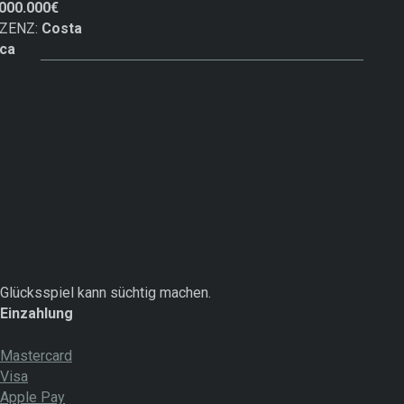
.000.000€
IZENZ:
Costa
ica
Glücksspiel kann süchtig machen.
Einzahlung
Mastercard
Visa
Apple Pay