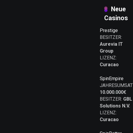
Neue
Casinos
Prestige
BESITZER:
Aurevia IT
Group
LIZENZ:
Curacao
SpinEmpire
JAHRESUMSAT
10.000.000€
BESITZER:
GBL
Solutions N.V.
LIZENZ:
Curacao