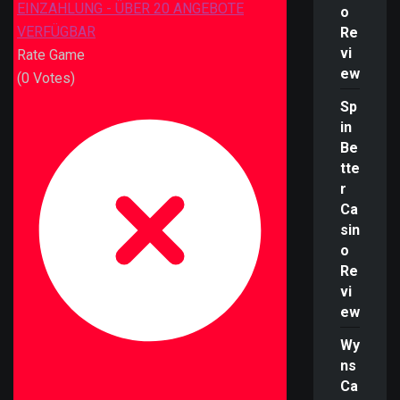
EINZAHLUNG - ÜBER 20 ANGEBOTE
o
VERFÜGBAR
Re
vi
Rate Game
ew
(
0
Votes)
Sp
in
Be
tte
r
Ca
sin
o
Re
vi
ew
Wy
ns
Ca