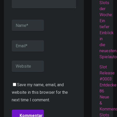
Slots
der
Woche:
Ein
tiefer
Einblick
in
die
neuesten
Spielaut
Slot
Release
#0003:
Save my name, email, and
Entdecke
86
website in this browser for the
Neue
next time I comment.
&
Kommen
Slots