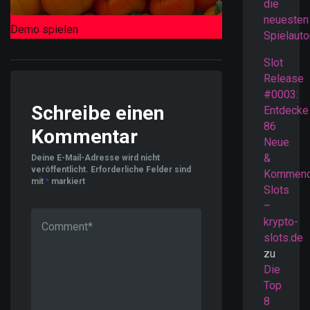
die
neuesten
Demo spielen
Spielaut
Slot
Release
#0003:
Schreibe einen
Entdecke
86
Kommentar
Neue
&
Deine E-Mail-Adresse wird nicht
veröffentlicht.
Erforderliche Felder sind
Kommen
mit
*
markiert
Slots
–
krypto-
slots.de
zu
Die
Top
8