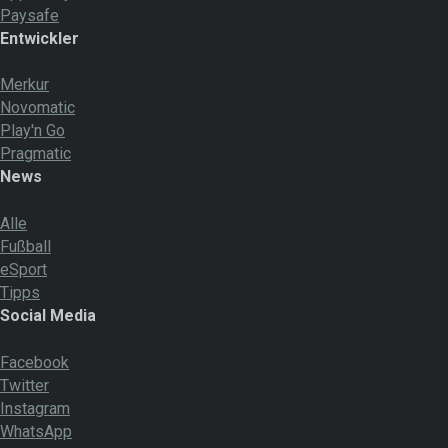
Paysafe
Entwickler
Merkur
Novomatic
Play'n Go
Pragmatic
News
Alle
Fußball
eSport
Tipps
Social Media
Facebook
Twitter
Instagram
WhatsApp