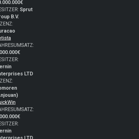
0.000.000€
ESITZER:
Sprut
roup B.V.
IZENZ:
uracao
tista
AHRESUMSATZ:
.000.000€
ESITZER:
ernin
nterprises LTD
IZENZ:
omoren
Anjouan)
uickWin
AHRESUMSATZ:
.000.000€
ESITZER:
ernin
nterprises LTD