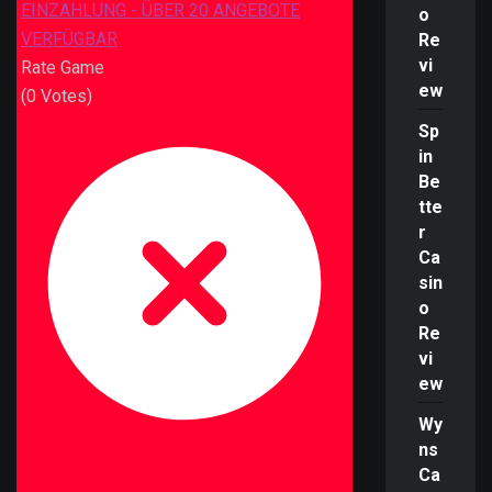
EINZAHLUNG - ÜBER 20 ANGEBOTE
o
VERFÜGBAR
Re
vi
Rate Game
ew
(
0
Votes)
Sp
in
Be
tte
r
Ca
sin
o
Re
vi
ew
Wy
ns
Ca