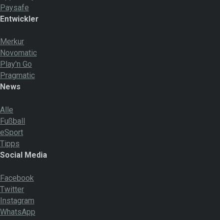
Paysafe
Entwickler
Merkur
Novomatic
Play'n Go
Pragmatic
News
Alle
Fußball
eSport
Tipps
Social Media
Facebook
Twitter
Instagram
WhatsApp