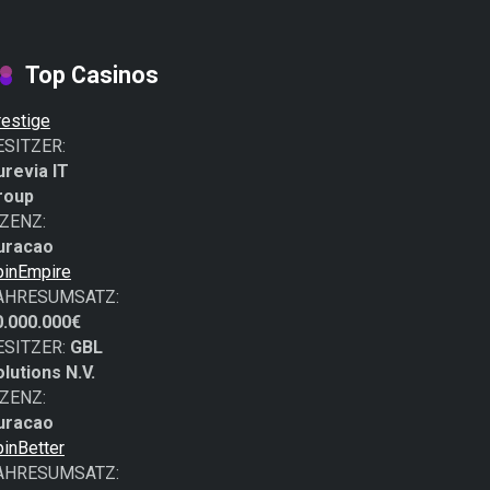
Top Casinos
restige
ESITZER:
urevia IT
roup
IZENZ:
uracao
pinEmpire
AHRESUMSATZ:
0.000.000€
ESITZER:
GBL
lutions N.V.
IZENZ:
uracao
inBetter
AHRESUMSATZ: