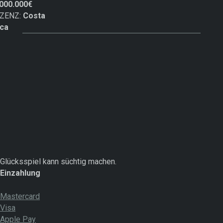
.000.000€
IZENZ:
Costa
ica
Glücksspiel kann süchtig machen.
Einzahlung
Mastercard
Visa
Apple Pay