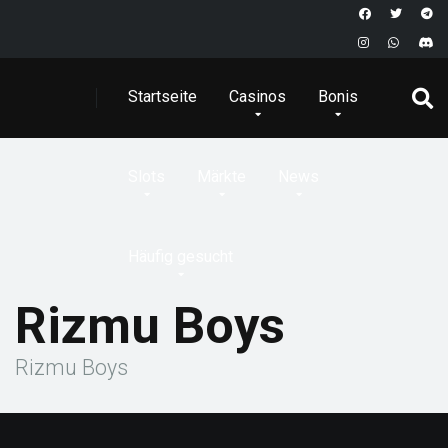
Startseite
Casinos
Bonis
Slots
Märkte
News
Häufig gesucht
Rizmu Boys
Rizmu Boys