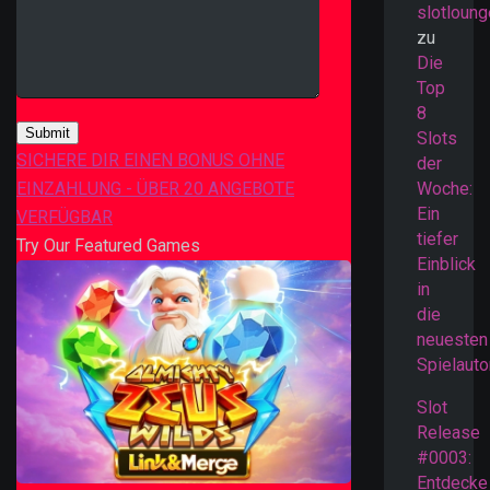
slotloung
zu
Die
Top
8
Submit
Slots
SICHERE DIR EINEN BONUS OHNE
der
Woche:
EINZAHLUNG - ÜBER 20 ANGEBOTE
Ein
VERFÜGBAR
tiefer
Try Our Featured Games
Einblick
in
die
neuesten
Spielaut
Slot
Release
#0003:
Entdecke