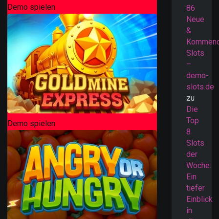
Demo spielen
86
Neue
&
Kommen
Slots
–
demo-
slots.de
zu
Die
Top
Demo spielen
8
Slots
der
Woche:
Ein
tiefer
Einblick
in