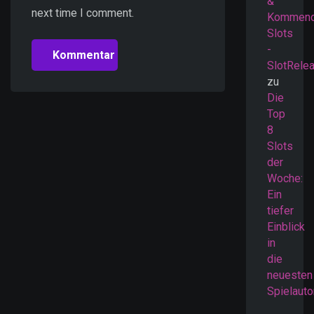
&
next time I comment.
Kommen
Slots
-
SlotRele
zu
Die
Top
8
Slots
der
Woche:
Ein
tiefer
Einblick
in
die
neuesten
Spielaut