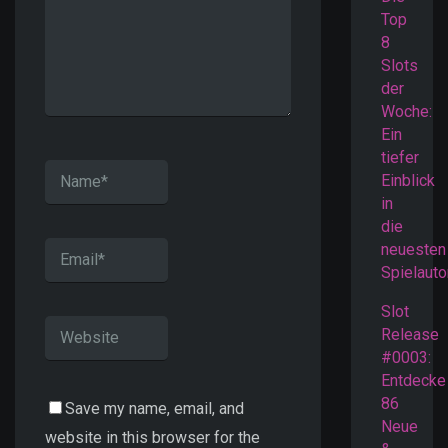
Top
8
Slots
der
Woche:
Ein
tiefer
Einblick
in
die
neuesten
Spielaut
Slot
Release
#0003:
Entdecke
86
Save my name, email, and
Neue
website in this browser for the