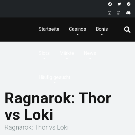
Startseite
Casinos
Bonis
Slots
Märkte
News
Häufig gesucht
Ragnarok: Thor
vs Loki
Ragnarok: Thor vs Loki