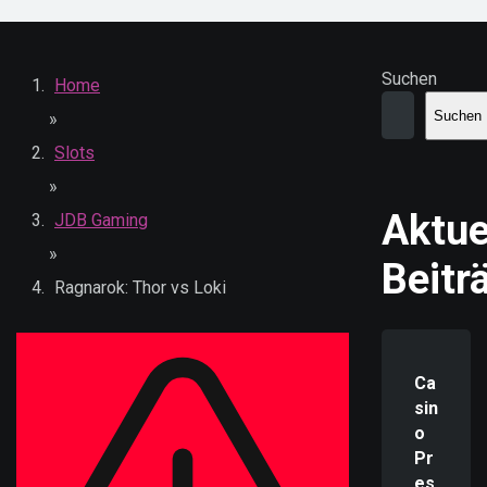
Suchen
Home
Suchen
»
Slots
»
Aktue
JDB Gaming
»
Beitr
Ragnarok: Thor vs Loki
Ca
sin
o
Pr
es