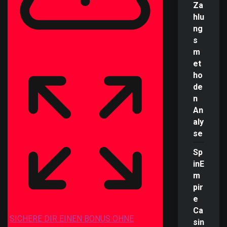
Za
hlu
ng
s
m
et
ho
de
n
An
aly
se
Sp
inE
m
pir
e
Ca
SICHERE DIR EINEN BONUS OHNE
sin