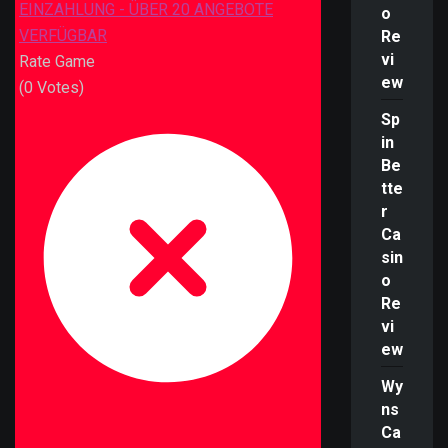
EINZAHLUNG - ÜBER 20 ANGEBOTE
o
VERFÜGBAR
Re
vi
Rate Game
ew
(
0
Votes)
Sp
in
Be
tte
r
Ca
sin
o
Re
vi
ew
Wy
ns
Ca