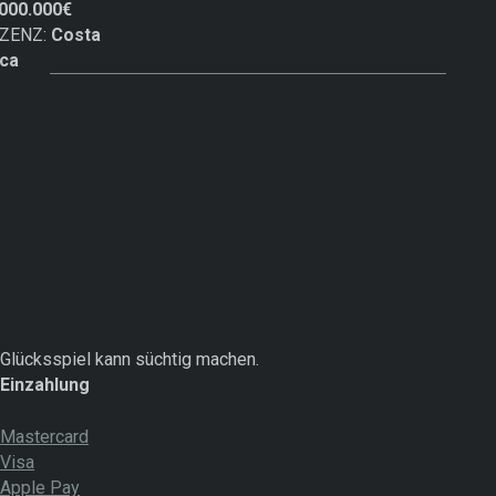
.000.000€
IZENZ:
Costa
ica
Glücksspiel kann süchtig machen.
Einzahlung
Mastercard
Visa
Apple Pay