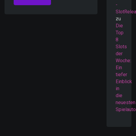
-
SlotRele
zu
Die
Top
8
Slots
der
Woche:
Ein
tiefer
Einblick
in
die
neuesten
Spielaut