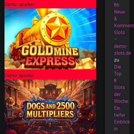
Demo spielen
86
Neue
&
Kommen
Slots
–
demo-
slots.de
zu
Die
Top
Demo spielen
8
Slots
der
Woche:
Ein
tiefer
Einblick
in