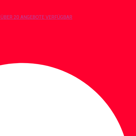
- ÜBER 20 ANGEBOTE VERFÜGBAR