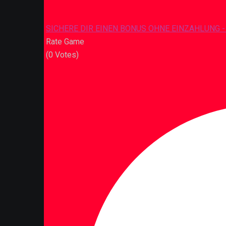
SICHERE DIR EINEN BONUS OHNE EINZAHLUNG 
Rate Game
(
0
Votes)