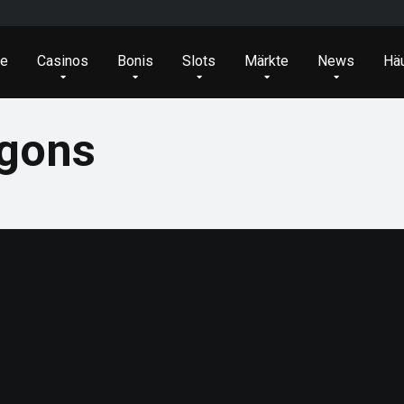
te
Casinos
Bonis
Slots
Märkte
News
Häu
agons