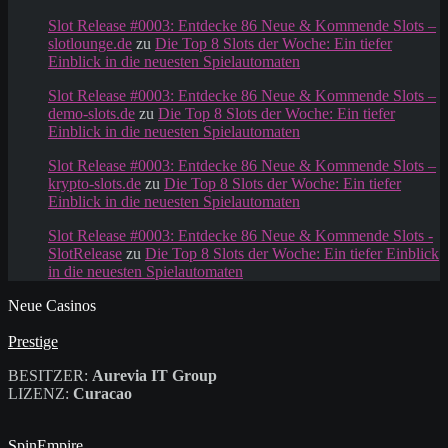
Slot Release #0003: Entdecke 86 Neue & Kommende Slots –
slotlounge.de
zu
Die Top 8 Slots der Woche: Ein tiefer
Einblick in die neuesten Spielautomaten
Slot Release #0003: Entdecke 86 Neue & Kommende Slots –
demo-slots.de
zu
Die Top 8 Slots der Woche: Ein tiefer
Einblick in die neuesten Spielautomaten
Slot Release #0003: Entdecke 86 Neue & Kommende Slots –
krypto-slots.de
zu
Die Top 8 Slots der Woche: Ein tiefer
Einblick in die neuesten Spielautomaten
Slot Release #0003: Entdecke 86 Neue & Kommende Slots -
SlotRelease
zu
Die Top 8 Slots der Woche: Ein tiefer Einblick
in die neuesten Spielautomaten
Neue Casinos
Prestige
BESITZER:
Aurevia IT Group
LIZENZ:
Curacao
SpinEmpire