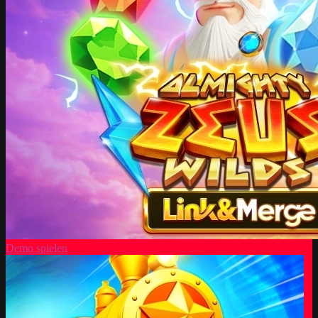
Demo spielen