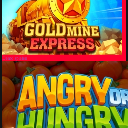
Demo spielen