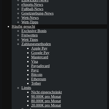
Entwickler-News
eSports-News
Fußball-News
Gesetzgebung-News
Wett-News
Wett-Tipps
Häufig gesucht
Exclusive Bonis
Freiwetten
Wett Tipps
Zahlungsmethoden
Apple Pay
Google Pay
Mastercard
Visa
Paysafecard
Payz
Bitcoin
Ethereum
Tether
Limits
Nicht eingeschränkt
90.000€ pro Monat
80.000€ pro Monat
20.000€ pro Monat