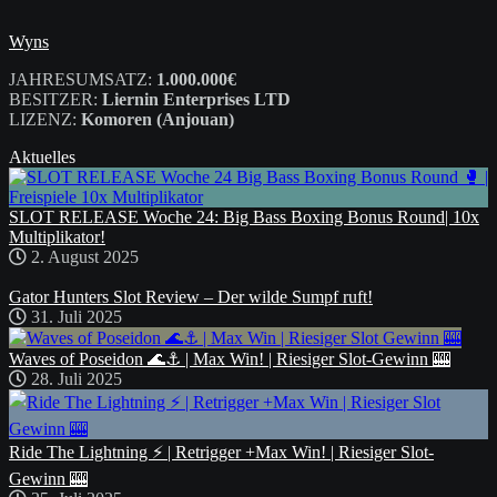
Wyns
JAHRESUMSATZ:
1.000.000€
BESITZER:
Liernin Enterprises LTD
LIZENZ:
Komoren (Anjouan)
Aktuelles
SLOT RELEASE Woche 24: Big Bass Boxing Bonus Round| 10x
Multiplikator!
2. August 2025
Gator Hunters Slot Review – Der wilde Sumpf ruft!
31. Juli 2025
Waves of Poseidon 🌊⚓ | Max Win! | Riesiger Slot-Gewinn 🎰
28. Juli 2025
Ride The Lightning ⚡ | Retrigger +Max Win! | Riesiger Slot-
Gewinn 🎰