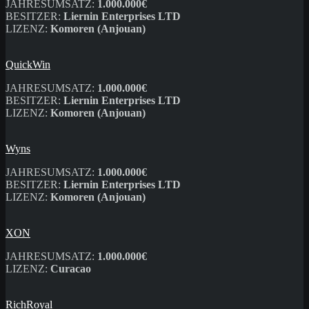
JAHRESUMSATZ:
1.000.000€
BESITZER:
Liernin Enterprises LTD
LIZENZ:
Komoren (Anjouan)
QuickWin
JAHRESUMSATZ:
1.000.000€
BESITZER:
Liernin Enterprises LTD
LIZENZ:
Komoren (Anjouan)
Wyns
JAHRESUMSATZ:
1.000.000€
BESITZER:
Liernin Enterprises LTD
LIZENZ:
Komoren (Anjouan)
XON
JAHRESUMSATZ:
1.000.000€
LIZENZ:
Curacao
RichRoyal