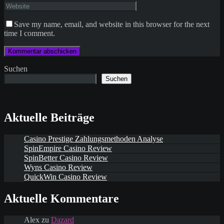
Save my name, email, and website in this browser for the next
time I comment.
Suchen
Suchen
Aktuelle Beiträge
Casino Prestige Zahlungsmethoden Analyse
SpinEmpire Casino Review
SpinBetter Casino Review
Wyns Casino Review
QuickWin Casino Review
Aktuelle Kommentare
Alex
zu
Dazard