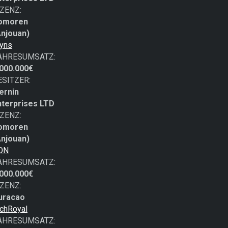
IZENZ:
omoren
Anjouan)
yns
AHRESUMSATZ:
.000.000€
ESITZER:
ernin
nterprises LTD
IZENZ:
omoren
Anjouan)
ON
AHRESUMSATZ:
.000.000€
IZENZ:
uracao
ichRoyal
AHRESUMSATZ: