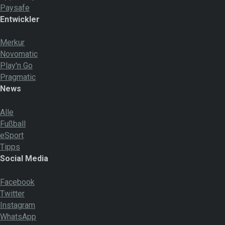
Paysafe
Entwickler
Merkur
Novomatic
Play'n Go
Pragmatic
News
Alle
Fußball
eSport
Tipps
Social Media
Facebook
Twitter
Instagram
WhatsApp