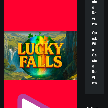
sin
o
Re
vi
ew
Qu
ick
Wi
n
Ca
sin
o
Re
vi
ew