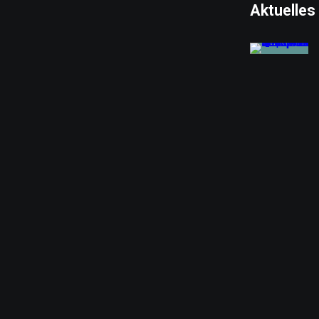
Aktuelles