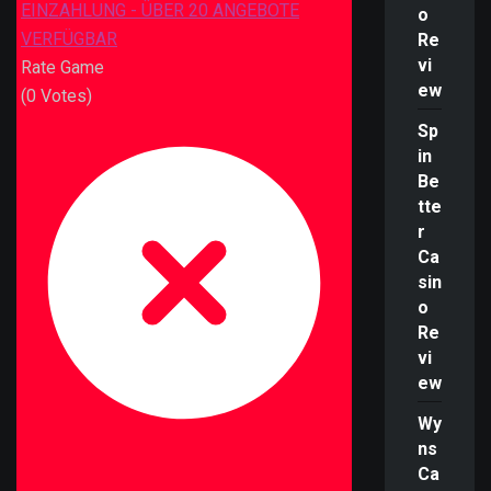
EINZAHLUNG - ÜBER 20 ANGEBOTE
o
VERFÜGBAR
Re
vi
Rate Game
ew
(
0
Votes)
Sp
in
Be
tte
r
Ca
sin
o
Re
vi
ew
Wy
ns
Ca