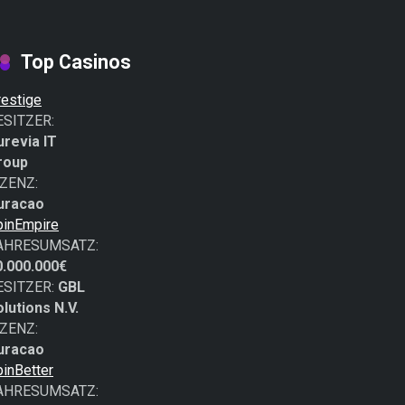
Top Casinos
restige
ESITZER:
urevia IT
roup
IZENZ:
uracao
pinEmpire
AHRESUMSATZ:
0.000.000€
ESITZER:
GBL
lutions N.V.
IZENZ:
uracao
inBetter
AHRESUMSATZ: