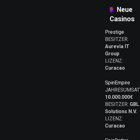
Neue
Casinos
Prestige
BESITZER:
Aurevia IT
Group
LIZENZ:
Curacao
SpinEmpire
JAHRESUMSAT
10.000.000€
BESITZER:
GBL
Solutions N.V.
LIZENZ:
Curacao