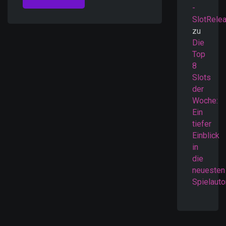
-
SlotRele
zu
Die
Top
8
Slots
der
Woche:
Ein
tiefer
Einblick
in
die
neuesten
Spielaut