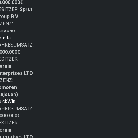
0.000.000€
ESITZER:
Sprut
roup B.V.
IZENZ:
uracao
tista
AHRESUMSATZ:
.000.000€
ESITZER:
ernin
nterprises LTD
IZENZ:
omoren
Anjouan)
uickWin
AHRESUMSATZ:
.000.000€
ESITZER:
ernin
nterprises LTD