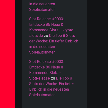
in die neuesten
Spielautomaten
Slot Release #0003:
Entdecke 86 Neue &
Kommende Slots – krypto-
slots.de
zu
Die Top 8 Slots
der Woche: Ein tiefer Einblick
in die neuesten
Spielautomaten
Slot Release #0003:
Entdecke 86 Neue &
Kommende Slots -
SlotRelease
zu
Die Top 8
Slots der Woche: Ein tiefer
Einblick in die neuesten
Spielautomaten