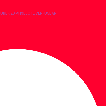
- ÜBER 20 ANGEBOTE VERFÜGBAR