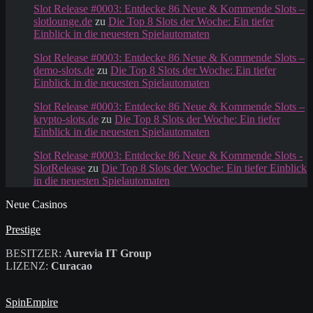
Slot Release #0003: Entdecke 86 Neue & Kommende Slots –
slotlounge.de
zu
Die Top 8 Slots der Woche: Ein tiefer
Einblick in die neuesten Spielautomaten
Slot Release #0003: Entdecke 86 Neue & Kommende Slots –
demo-slots.de
zu
Die Top 8 Slots der Woche: Ein tiefer
Einblick in die neuesten Spielautomaten
Slot Release #0003: Entdecke 86 Neue & Kommende Slots –
krypto-slots.de
zu
Die Top 8 Slots der Woche: Ein tiefer
Einblick in die neuesten Spielautomaten
Slot Release #0003: Entdecke 86 Neue & Kommende Slots -
SlotRelease
zu
Die Top 8 Slots der Woche: Ein tiefer Einblick
in die neuesten Spielautomaten
Neue Casinos
Prestige
BESITZER:
Aurevia IT Group
LIZENZ:
Curacao
SpinEmpire