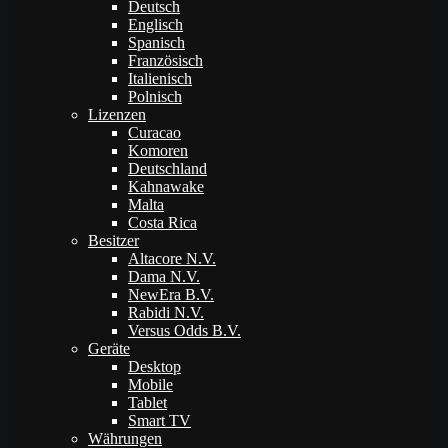
Deutsch
Englisch
Spanisch
Französisch
Italienisch
Polnisch
Lizenzen
Curacao
Komoren
Deutschland
Kahnawake
Malta
Costa Rica
Besitzer
Altacore N.V.
Dama N.V.
NewEra B.V.
Rabidi N.V.
Versus Odds B.V.
Geräte
Desktop
Mobile
Tablet
Smart TV
Währungen