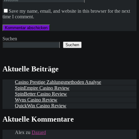
Save my name, email, and website in this browser for the next
time I comment.
Suchen
Suchen
Aktuelle Beiträge
Casino Prestige Zahlungsmethoden Analyse
SpinEmpire Casino Review
SpinBetter Casino Review
Wyns Casino Review
QuickWin Casino Review
Aktuelle Kommentare
Alex
zu
Dazard