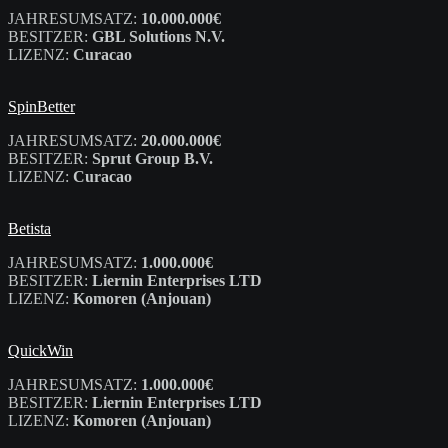
JAHRESUMSATZ:
10.000.000€
BESITZER:
GBL Solutions N.V.
LIZENZ:
Curacao
SpinBetter
JAHRESUMSATZ:
20.000.000€
BESITZER:
Sprut Group B.V.
LIZENZ:
Curacao
Betista
JAHRESUMSATZ:
1.000.000€
BESITZER:
Liernin Enterprises LTD
LIZENZ:
Komoren (Anjouan)
QuickWin
JAHRESUMSATZ:
1.000.000€
BESITZER:
Liernin Enterprises LTD
LIZENZ:
Komoren (Anjouan)