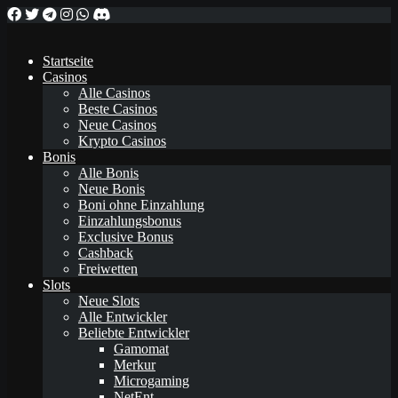
Startseite
Casinos
Alle Casinos
Beste Casinos
Neue Casinos
Krypto Casinos
Bonis
Alle Bonis
Neue Bonis
Boni ohne Einzahlung
Einzahlungsbonus
Exclusive Bonus
Cashback
Freiwetten
Slots
Neue Slots
Alle Entwickler
Beliebte Entwickler
Gamomat
Merkur
Microgaming
NetEnt