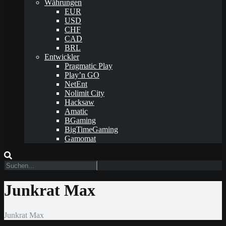
Währungen
EUR
USD
CHF
CAD
BRL
Entwickler
Pragmatic Play
Play’n GO
NetEnt
Nolimit City
Hacksaw
Amatic
BGaming
BigTimeGaming
Gamomat
Junkrat Max
Junkrat Max