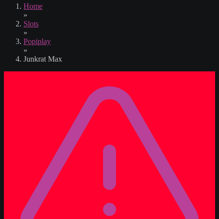
Home
»
Slots
»
Popiplay
»
Junkrat Max