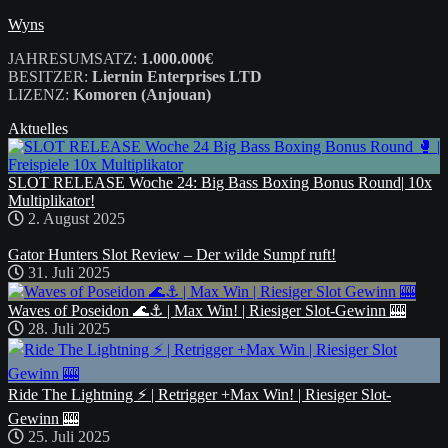
Wyns
JAHRESUMSATZ:
1.000.000€
BESITZER:
Liernin Enterprises LTD
LIZENZ:
Komoren (Anjouan)
Aktuelles
SLOT RELEASE Woche 24: Big Bass Boxing Bonus Round| 10x
Multiplikator!
2. August 2025
Gator Hunters Slot Review – Der wilde Sumpf ruft!
31. Juli 2025
Waves of Poseidon 🌊⚓ | Max Win! | Riesiger Slot-Gewinn 🎰
28. Juli 2025
Ride The Lightning ⚡ | Retrigger +Max Win! | Riesiger Slot-
Gewinn 🎰
25. Juli 2025