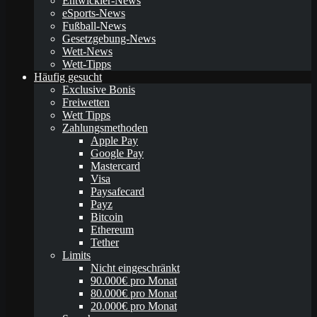
Entwickler-News
eSports-News
Fußball-News
Gesetzgebung-News
Wett-News
Wett-Tipps
Häufig gesucht
Exclusive Bonis
Freiwetten
Wett Tipps
Zahlungsmethoden
Apple Pay
Google Pay
Mastercard
Visa
Paysafecard
Payz
Bitcoin
Ethereum
Tether
Limits
Nicht eingeschränkt
90.000€ pro Monat
80.000€ pro Monat
20.000€ pro Monat