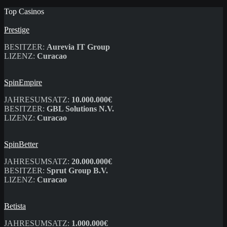
Top Casinos
Prestige
BESITZER:
Aurevia IT Group
LIZENZ:
Curacao
SpinEmpire
JAHRESUMSATZ:
10.000.000€
BESITZER:
GBL Solutions N.V.
LIZENZ:
Curacao
SpinBetter
JAHRESUMSATZ:
20.000.000€
BESITZER:
Sprut Group B.V.
LIZENZ:
Curacao
Betista
JAHRESUMSATZ:
1.000.000€