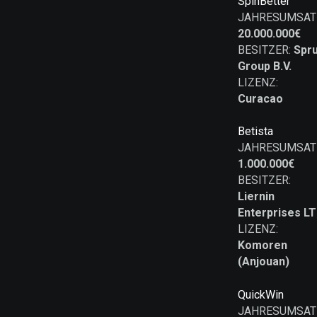
SpinBetter
JAHRESUMSAT
20.000.000€
BESITZER:
Spru
Group B.V.
LIZENZ:
Curacao
Betista
JAHRESUMSAT
1.000.000€
BESITZER:
Liernin
Enterprises L
LIZENZ:
Komoren
(Anjouan)
QuickWin
JAHRESUMSAT