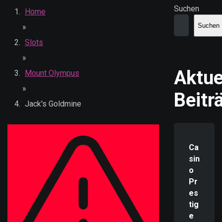
Suchen
Home
Suchen
»
Slots
»
Aktue
Mount Olympus
»
Beitr
Jack's Goldmine
Ca
sin
o
Pr
es
tig
e