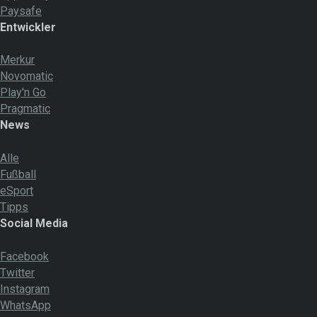
Paysafe
Entwickler
Merkur
Novomatic
Play'n Go
Pragmatic
News
Alle
Fußball
eSport
Tipps
Social Media
Facebook
Twitter
Instagram
WhatsApp