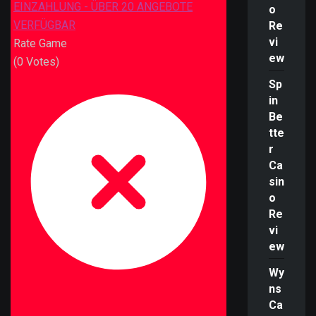
EINZAHLUNG - ÜBER 20 ANGEBOTE
o
VERFÜGBAR
Re
vi
Rate Game
ew
(
0
Votes)
Sp
in
Be
tte
r
Ca
sin
o
Re
vi
ew
Wy
ns
Ca