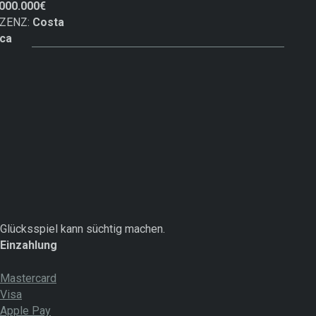
.000.000€
IZENZ:
Costa
ica
Glücksspiel kann süchtig machen.
Einzahlung
Mastercard
Visa
Apple Pay