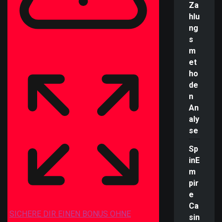
Za
hlu
ng
s
m
et
ho
de
n
An
aly
se
Sp
inE
m
pir
e
Ca
SICHERE DIR EINEN BONUS OHNE
sin