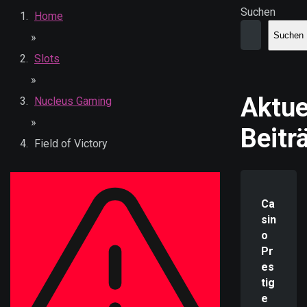
Suchen
Home
Suchen
»
Slots
»
Aktue
Nucleus Gaming
»
Beitr
Field of Victory
Ca
sin
o
Pr
es
tig
e