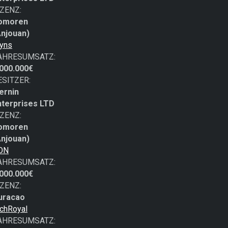
IZENZ:
omoren
Anjouan)
yns
AHRESUMSATZ:
.000.000€
ESITZER:
ernin
nterprises LTD
IZENZ:
omoren
Anjouan)
ON
AHRESUMSATZ:
.000.000€
IZENZ:
uracao
ichRoyal
AHRESUMSATZ: