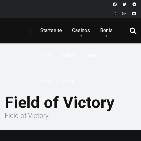
Startseite
Casinos
Bonis
Slots
Märkte
News
Häufig gesucht
Field of Victory
Field of Victory