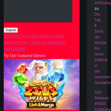
slotloung
zu
Die
Top
8
Submit
Slots
SICHERE DIR EINEN BONUS OHNE
der
Woche:
EINZAHLUNG - ÜBER 20 ANGEBOTE
Ein
VERFÜGBAR
tiefer
Try Our Featured Games
Einblick
in
die
neuesten
Spielaut
Slot
Release
#0003:
Entdecke