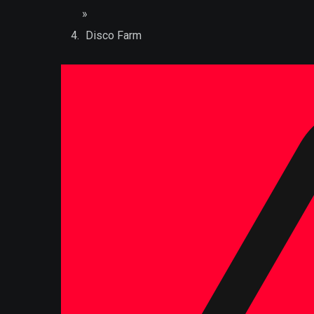
»
Disco Farm