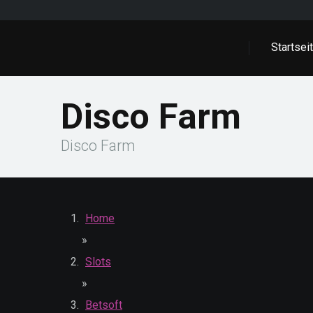
Startsei
Disco Farm
Disco Farm
Home
»
Slots
»
Betsoft