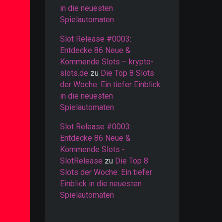
in die neuesten
Spielautomaten
Slot Release #0003:
Entdecke 86 Neue &
Kommende Slots – krypto-
slots.de
zu
Die Top 8 Slots
der Woche: Ein tiefer Einblick
in die neuesten
Spielautomaten
Slot Release #0003:
Entdecke 86 Neue &
Kommende Slots -
SlotRelease
zu
Die Top 8
Slots der Woche: Ein tiefer
Einblick in die neuesten
Spielautomaten