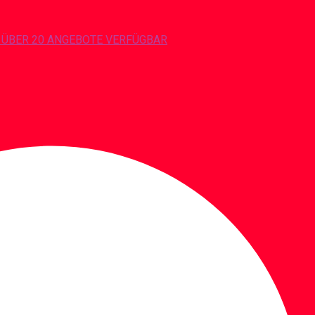
- ÜBER 20 ANGEBOTE VERFÜGBAR