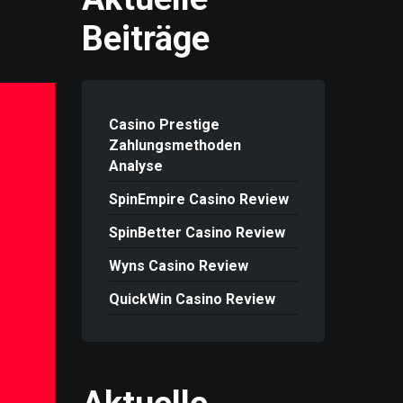
Beiträge
Casino Prestige
Zahlungsmethoden
Analyse
SpinEmpire Casino Review
SpinBetter Casino Review
Wyns Casino Review
QuickWin Casino Review