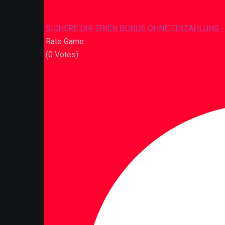
SICHERE DIR EINEN BONUS OHNE EINZAHLUNG 
Rate Game
(
0
Votes)