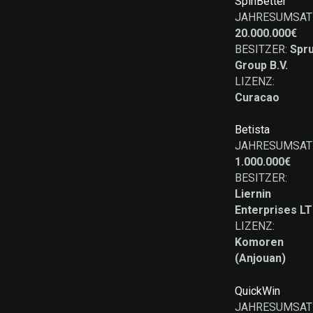
SpinBetter
JAHRESUMSAT
20.000.000€
BESITZER:
Spru
Group B.V.
LIZENZ:
Curacao
Betista
JAHRESUMSAT
1.000.000€
BESITZER:
Liernin
Enterprises L
LIZENZ:
Komoren
(Anjouan)
QuickWin
JAHRESUMSAT