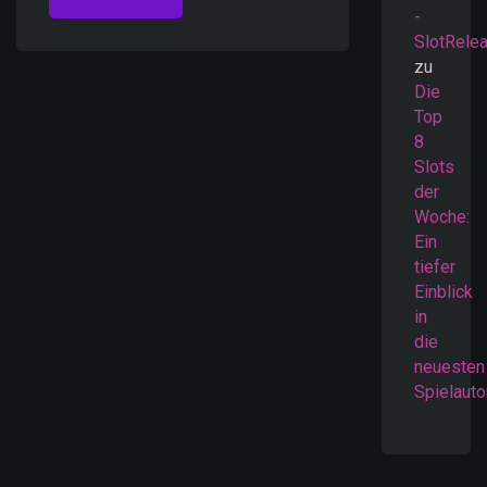
-
SlotRele
zu
Die
Top
8
Slots
der
Woche:
Ein
tiefer
Einblick
in
die
neuesten
Spielaut