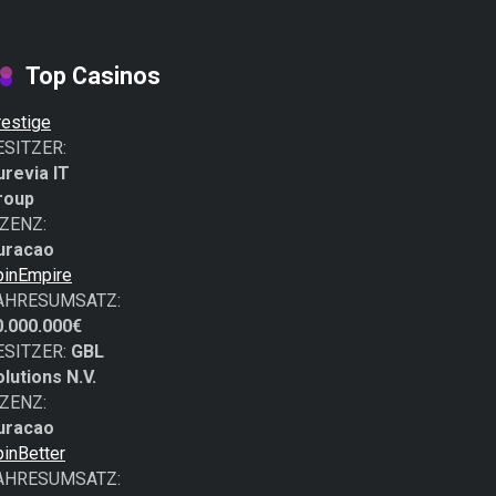
Top Casinos
restige
ESITZER:
urevia IT
roup
IZENZ:
uracao
pinEmpire
AHRESUMSATZ:
0.000.000€
ESITZER:
GBL
lutions N.V.
IZENZ:
uracao
inBetter
AHRESUMSATZ: