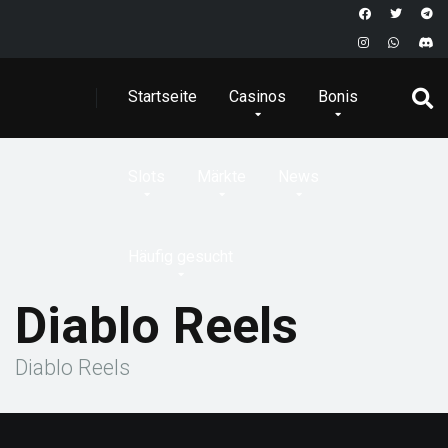
Startseite
Casinos
Bonis
Slots
Märkte
News
Häufig gesucht
Diablo Reels
Diablo Reels