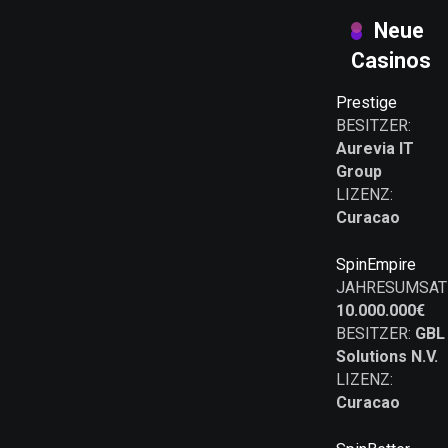
Neue
Casinos
Prestige
BESITZER:
Aurevia IT
Group
LIZENZ:
Curacao
SpinEmpire
JAHRESUMSAT
10.000.000€
BESITZER:
GBL
Solutions N.V.
LIZENZ:
Curacao