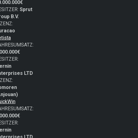
0.000.000€
ESITZER:
Sprut
roup B.V.
IZENZ:
uracao
tista
AHRESUMSATZ:
.000.000€
ESITZER:
ernin
nterprises LTD
IZENZ:
omoren
Anjouan)
uickWin
AHRESUMSATZ:
.000.000€
ESITZER:
ernin
nterprises LTD