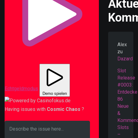
Aktue
Komm
Alex
zu
Dazard
Slot
Release
#0003:
Echtgeldmodus
Entdecke
Demo spielen
86
Neue
Having issues with
Cosmic Chaos
?
&
Kommen
Slots
–