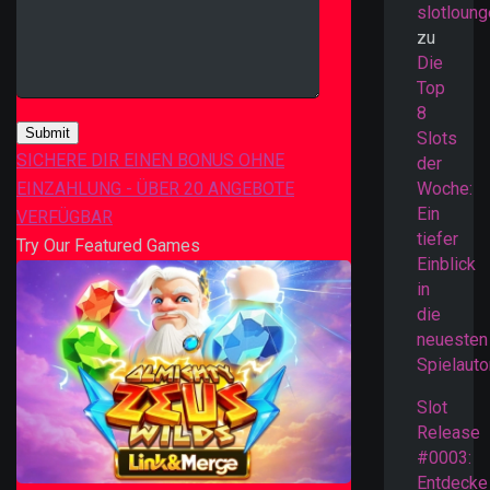
slotloung
zu
Die
Top
8
Submit
Slots
SICHERE DIR EINEN BONUS OHNE
der
EINZAHLUNG - ÜBER 20 ANGEBOTE
Woche:
Ein
VERFÜGBAR
tiefer
Try Our Featured Games
Einblick
in
die
neuesten
Spielaut
Slot
Release
#0003:
Entdecke