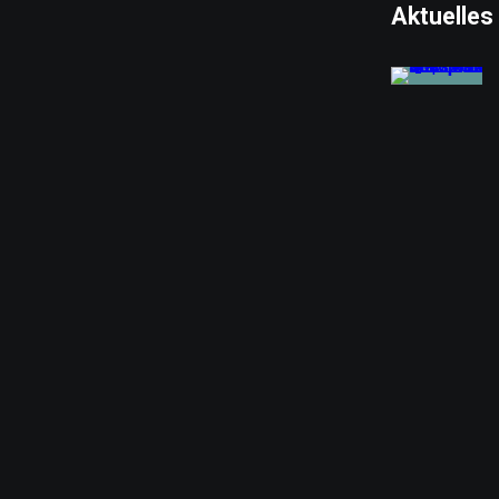
Aktuelles