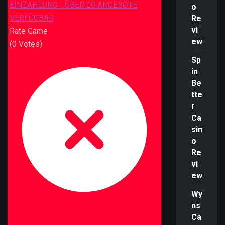
EINZAHLUNG - ÜBER 20 ANGEBOTE
o
VERFÜGBAR
Re
vi
Rate Game
ew
(
0
Votes)
Sp
in
Be
tte
r
Ca
sin
o
Re
vi
ew
Wy
ns
Ca