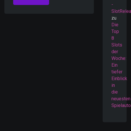
-
SlotRele
zu
Die
Top
8
Slots
der
Woche:
Ein
tiefer
Einblick
in
die
neuesten
Spielaut