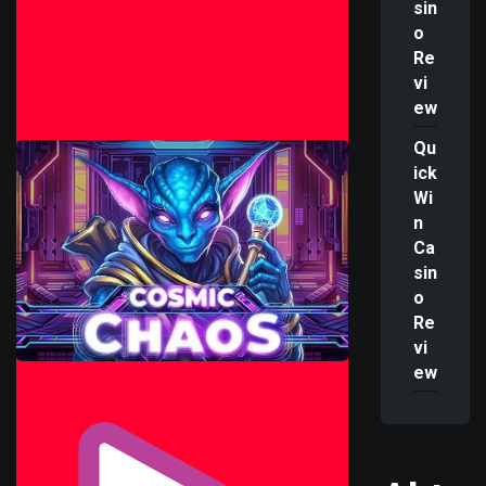
sin
o
Re
vi
ew
Qu
ick
Wi
n
Ca
sin
o
Re
vi
ew