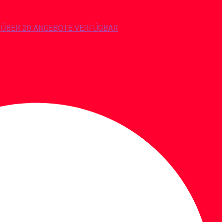
- ÜBER 20 ANGEBOTE VERFÜGBAR