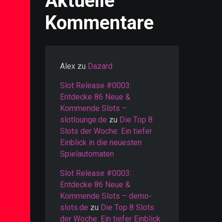
Aktuelle
Kommentare
Alex
zu
Dazard
Slot Release #0003:
Entdecke 86 Neue &
Kommende Slots –
slotlounge.de
zu
Die Top 8
Slots der Woche: Ein tiefer
Einblick in die neuesten
Spielautomaten
Slot Release #0003:
Entdecke 86 Neue &
Kommende Slots – demo-
slots.de
zu
Die Top 8 Slots
der Woche: Ein tiefer Einblick