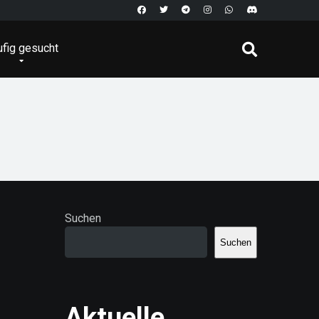
fig gesucht
Suchen
Suchen
Aktuelle