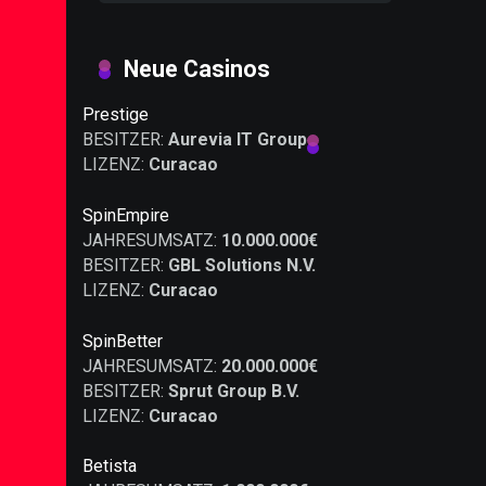
Neue Casinos
Prestige
BESITZER:
Aurevia IT Group
LIZENZ:
Curacao
SpinEmpire
JAHRESUMSATZ:
10.000.000€
BESITZER:
GBL Solutions N.V.
LIZENZ:
Curacao
SpinBetter
JAHRESUMSATZ:
20.000.000€
BESITZER:
Sprut Group B.V.
LIZENZ:
Curacao
Betista