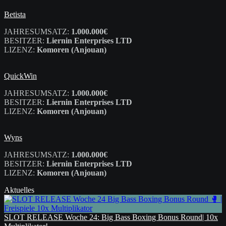
Betista
JAHRESUMSATZ:
1.000.000€
BESITZER:
Liernin Enterprises LTD
LIZENZ:
Komoren (Anjouan)
QuickWin
JAHRESUMSATZ:
1.000.000€
BESITZER:
Liernin Enterprises LTD
LIZENZ:
Komoren (Anjouan)
Wyns
JAHRESUMSATZ:
1.000.000€
BESITZER:
Liernin Enterprises LTD
LIZENZ:
Komoren (Anjouan)
Aktuelles
SLOT RELEASE Woche 24: Big Bass Boxing Bonus Round| 10x