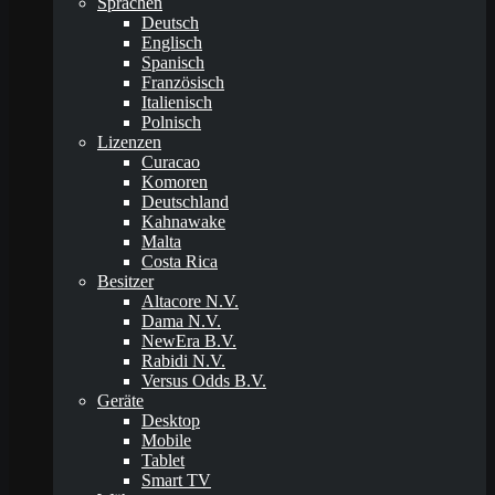
Sprachen
Deutsch
Englisch
Spanisch
Französisch
Italienisch
Polnisch
Lizenzen
Curacao
Komoren
Deutschland
Kahnawake
Malta
Costa Rica
Besitzer
Altacore N.V.
Dama N.V.
NewEra B.V.
Rabidi N.V.
Versus Odds B.V.
Geräte
Desktop
Mobile
Tablet
Smart TV