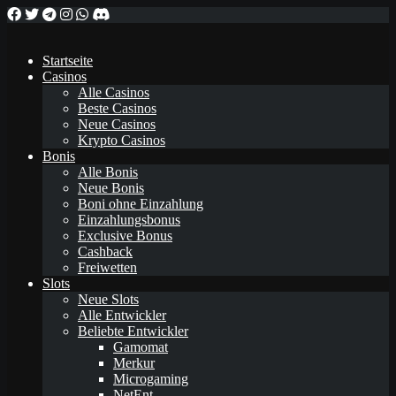
Startseite
Casinos
Alle Casinos
Beste Casinos
Neue Casinos
Krypto Casinos
Bonis
Alle Bonis
Neue Bonis
Boni ohne Einzahlung
Einzahlungsbonus
Exclusive Bonus
Cashback
Freiwetten
Slots
Neue Slots
Alle Entwickler
Beliebte Entwickler
Gamomat
Merkur
Microgaming
NetEnt