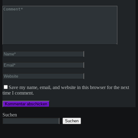
Save my name, email, and website in this browser for the next
time I comment.
Suchen
Suchen