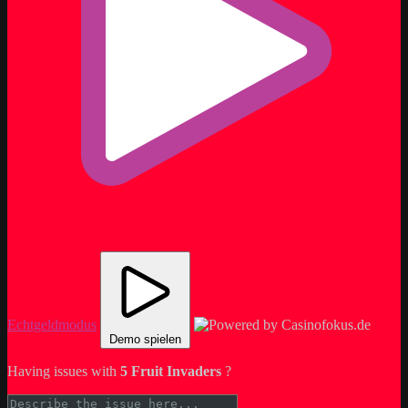
Echtgeldmodus
Demo spielen
Having issues with
5 Fruit Invaders
?