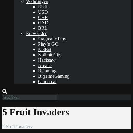
Währungen
EUR
USD
CHF
CAD
BRL
Entwickler
Pragmatic Play
Play’n GO
NetEnt
Nolimit City
Hacksaw
Amatic
BGaming
BigTimeGaming
Gamomat
5 Fruit Invaders
5 Fruit Invaders