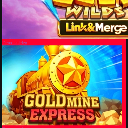
Demo spielen