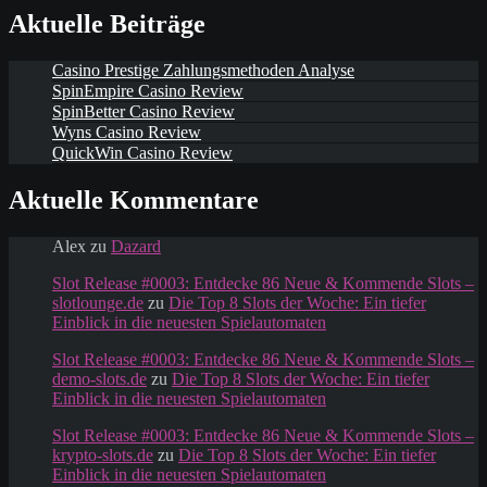
Aktuelle Beiträge
Casino Prestige Zahlungsmethoden Analyse
SpinEmpire Casino Review
SpinBetter Casino Review
Wyns Casino Review
QuickWin Casino Review
Aktuelle Kommentare
Alex
zu
Dazard
Slot Release #0003: Entdecke 86 Neue & Kommende Slots –
slotlounge.de
zu
Die Top 8 Slots der Woche: Ein tiefer
Einblick in die neuesten Spielautomaten
Slot Release #0003: Entdecke 86 Neue & Kommende Slots –
demo-slots.de
zu
Die Top 8 Slots der Woche: Ein tiefer
Einblick in die neuesten Spielautomaten
Slot Release #0003: Entdecke 86 Neue & Kommende Slots –
krypto-slots.de
zu
Die Top 8 Slots der Woche: Ein tiefer
Einblick in die neuesten Spielautomaten