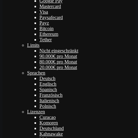
Google Pay
Mastercard
Visa
Paysafecard
Payz
Bitcoin
Ethereum
Tether
Limits
Nicht eingeschränkt
90.000€ pro Monat
80.000€ pro Monat
20.000€ pro Monat
Sprachen
Deutsch
Englisch
Spanisch
Französisch
Italienisch
Polnisch
Lizenzen
Curacao
Komoren
Deutschland
Kahnawake