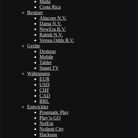
Malta
Costa Rica
Besitzer
Altacore N.V.
Dama N.V.
NewEra B.V.
Rabidi N.V.
Versus Odds B.V.
Geräte
Desktop
Mobile
Tablet
Smart TV
Währungen
EUR
USD
CHF
CAD
BRL
Entwickler
Pragmatic Play
Play’n GO
NetEnt
Nolimit City
Hacksaw