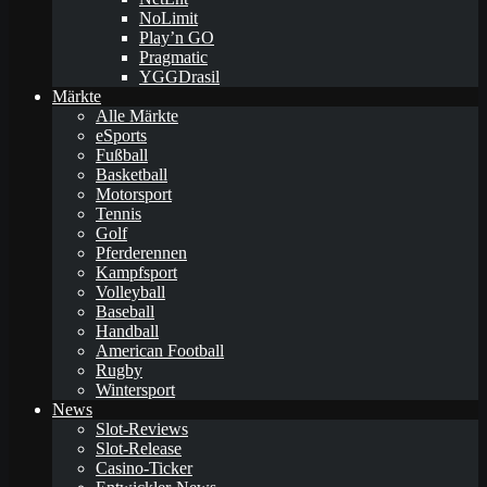
NoLimit
Play’n GO
Pragmatic
YGGDrasil
Märkte
Alle Märkte
eSports
Fußball
Basketball
Motorsport
Tennis
Golf
Pferderennen
Kampfsport
Volleyball
Baseball
Handball
American Football
Rugby
Wintersport
News
Slot-Reviews
Slot-Release
Casino-Ticker