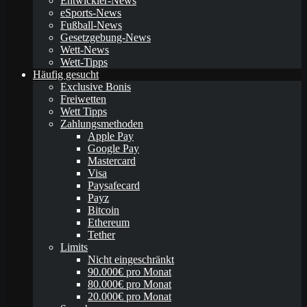
Entwickler-News
eSports-News
Fußball-News
Gesetzgebung-News
Wett-News
Wett-Tipps
Häufig gesucht
Exclusive Bonis
Freiwetten
Wett Tipps
Zahlungsmethoden
Apple Pay
Google Pay
Mastercard
Visa
Paysafecard
Payz
Bitcoin
Ethereum
Tether
Limits
Nicht eingeschränkt
90.000€ pro Monat
80.000€ pro Monat
20.000€ pro Monat