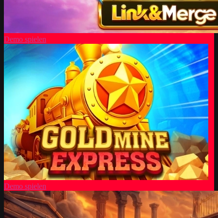
Demo spielen
Demo spielen