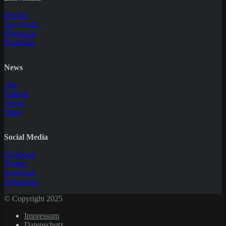
Merkur
Novomatic
Play'n Go
Pragmatic
News
Alle
Fußball
eSport
Tipps
Social Media
Facebook
Twitter
Instagram
WhatsApp
© Copyright 2025
Impressum
Datenschutz