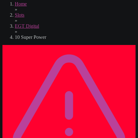
Home
»
Slots
»
EGT Digital
»
10 Super Power