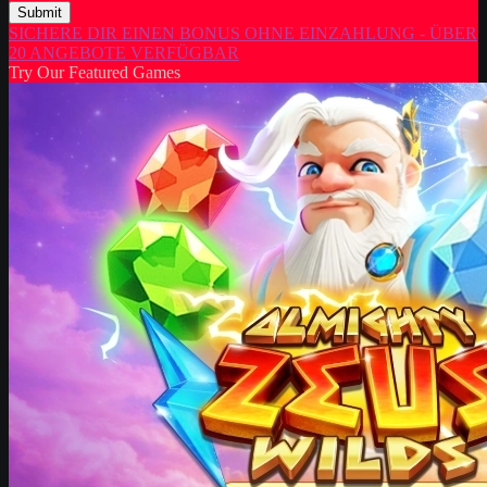
Submit
SICHERE DIR EINEN BONUS OHNE EINZAHLUNG - ÜBER
20 ANGEBOTE VERFÜGBAR
Try Our Featured Games