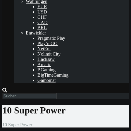
Währungen
EUR
USD
CHF
CAD
BRL
Entwickler
Pragmatic Play
Play’n GO
NetEnt
Nolimit City
Hacksaw
Amatic
BGaming
BigTimeGaming
Gamomat
10 Super Power
10 Super Power