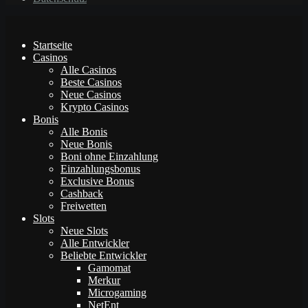
Startseite
Casinos
Alle Casinos
Beste Casinos
Neue Casinos
Krypto Casinos
Bonis
Alle Bonis
Neue Bonis
Boni ohne Einzahlung
Einzahlungsbonus
Exclusive Bonus
Cashback
Freiwetten
Slots
Neue Slots
Alle Entwickler
Beliebte Entwickler
Gamomat
Merkur
Microgaming
NetEnt